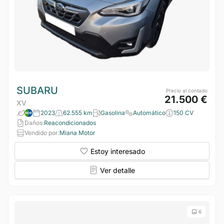
SUBARU
Precio al contado
21.500 €
XV
2023
62.555 km
Gasolina
Automático
150 CV
Daños:
Reacondicionados
Vendido por:
Miana Motor
Estoy interesado
Ver detalle
6