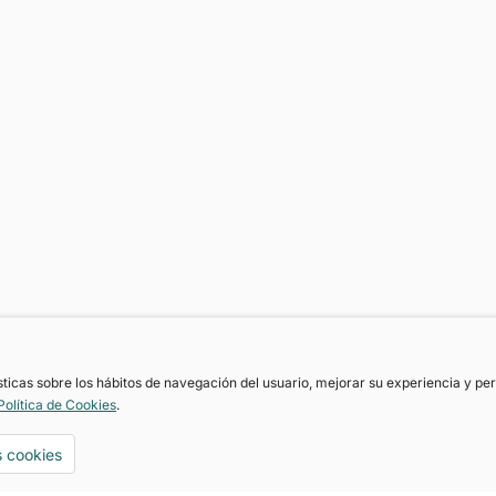
ísticas sobre los hábitos de navegación del usuario, mejorar su experiencia y p
Política de Cookies
.
http://asrglobalservices.motoreto.com
s cookies