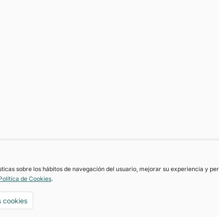
ísticas sobre los hábitos de navegación del usuario, mejorar su experiencia y p
Política de Cookies
.
http://asrglobalservices.motoreto.com
s cookies