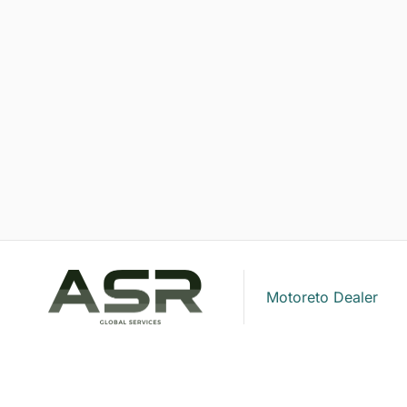
BMW
Buick
BYD
CADILLAC
CHANGAN
CHEVROLET
CHIREY
CHRYSLER
Motoreto Dealer
CITROEN
CUPRA
DACIA
Soluciones de movilidad a tu medida